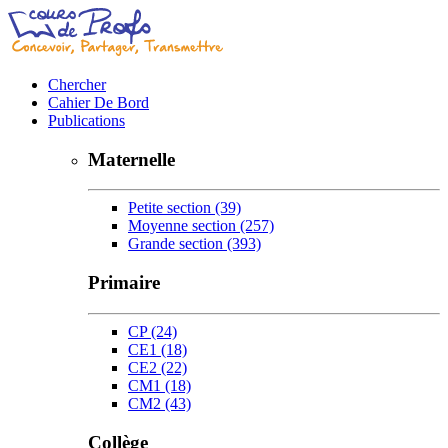
Chercher
Cahier De Bord
Publications
Maternelle
Petite section
(39)
Moyenne section
(257)
Grande section
(393)
Primaire
CP
(24)
CE1
(18)
CE2
(22)
CM1
(18)
CM2
(43)
Collège