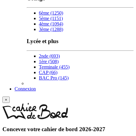
6ème
(1250)
5ème
(1151)
4ème
(1094)
3ème
(1288)
Lycée et plus
2nde
(693)
1ère
(508)
Terminale
(455)
CAP
(66)
BAC Pro
(145)
Connexion
×
Concevez votre
cahier de bord 2026-2027