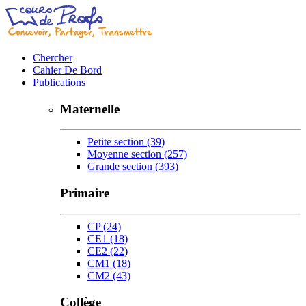
Chercher
Cahier De Bord
Publications
Maternelle
Petite section
(39)
Moyenne section
(257)
Grande section
(393)
Primaire
CP
(24)
CE1
(18)
CE2
(22)
CM1
(18)
CM2
(43)
Collège