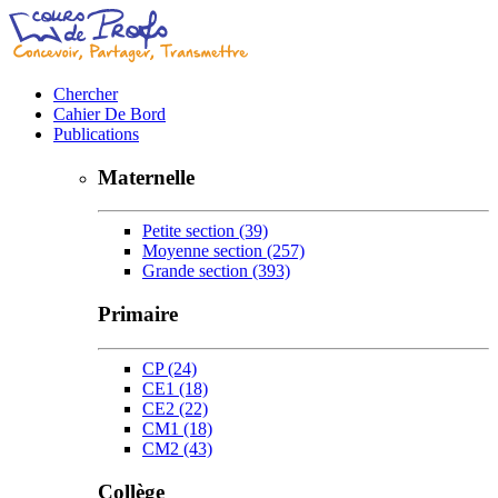
Chercher
Cahier De Bord
Publications
Maternelle
Petite section
(39)
Moyenne section
(257)
Grande section
(393)
Primaire
CP
(24)
CE1
(18)
CE2
(22)
CM1
(18)
CM2
(43)
Collège