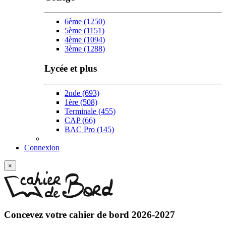
6ème
(1250)
5ème
(1151)
4ème
(1094)
3ème
(1288)
Lycée et plus
2nde
(693)
1ère
(508)
Terminale
(455)
CAP
(66)
BAC Pro
(145)
Connexion
×
Concevez votre
cahier de bord 2026-2027