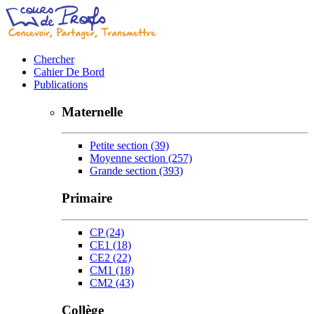
Chercher
Cahier De Bord
Publications
Maternelle
Petite section
(39)
Moyenne section
(257)
Grande section
(393)
Primaire
CP
(24)
CE1
(18)
CE2
(22)
CM1
(18)
CM2
(43)
Collège