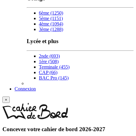
6ème
(1250)
5ème
(1151)
4ème
(1094)
3ème
(1288)
Lycée et plus
2nde
(693)
1ère
(508)
Terminale
(455)
CAP
(66)
BAC Pro
(145)
Connexion
×
Concevez votre
cahier de bord 2026-2027