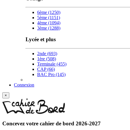
6ème
(1250)
5ème
(1151)
4ème
(1094)
3ème
(1288)
Lycée et plus
2nde
(693)
1ère
(508)
Terminale
(455)
CAP
(66)
BAC Pro
(145)
Connexion
×
Concevez votre
cahier de bord 2026-2027