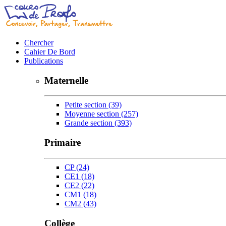
Chercher
Cahier De Bord
Publications
Maternelle
Petite section
(39)
Moyenne section
(257)
Grande section
(393)
Primaire
CP
(24)
CE1
(18)
CE2
(22)
CM1
(18)
CM2
(43)
Collège