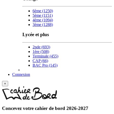
6ème
(1250)
5ème
(1151)
4ème
(1094)
3ème
(1288)
Lycée et plus
2nde
(693)
1ère
(508)
Terminale
(455)
CAP
(66)
BAC Pro
(145)
Connexion
×
Concevez votre
cahier de bord 2026-2027