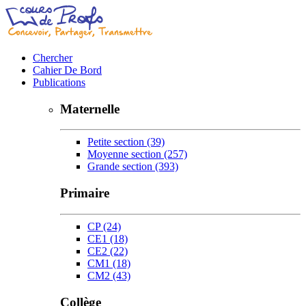
Chercher
Cahier De Bord
Publications
Maternelle
Petite section
(39)
Moyenne section
(257)
Grande section
(393)
Primaire
CP
(24)
CE1
(18)
CE2
(22)
CM1
(18)
CM2
(43)
Collège