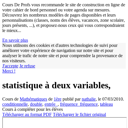
Cours De Profs vous recommande le site de construction en ligne de
votre cahier de bord personnel ou votre agenda sur mesures.
Découvrez les nombreux modèles de pages disponibles et leurs
personnalisations (classes, noms des élèves, vacances, zone scolaire,
jours présents, ...), et proposez-nous ceux qui vous correspondraient
le mieux...
En savoir plus
Nous utilisons des cookies et d'autres technologies de suivi pour
améliorer votre expérience de navigation sur notre site et pour
w
analyser le trafic de notre site et pour comprendre la provenance de
nos visiteurs.
J'accepte
Je refuse
Merci !
statistique à deux variables,
Cours de
Mathématiques
de
1ère
publié par
nathalie
, le 07/03/2010.
conditionnelle
,
double
,
entrée_
,
fréquence_fréquence
,
tableau
Cours à compléter pour les élèves
Télécharger au format PDF
Télécharger le fichier original