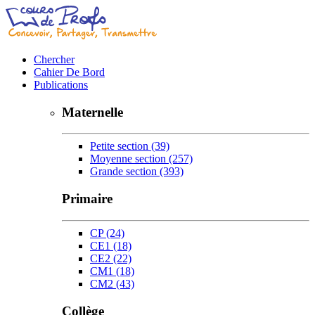
Chercher
Cahier De Bord
Publications
Maternelle
Petite section
(39)
Moyenne section
(257)
Grande section
(393)
Primaire
CP
(24)
CE1
(18)
CE2
(22)
CM1
(18)
CM2
(43)
Collège