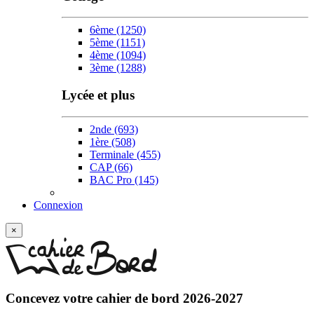
6ème
(1250)
5ème
(1151)
4ème
(1094)
3ème
(1288)
Lycée et plus
2nde
(693)
1ère
(508)
Terminale
(455)
CAP
(66)
BAC Pro
(145)
Connexion
×
Concevez votre
cahier de bord 2026-2027