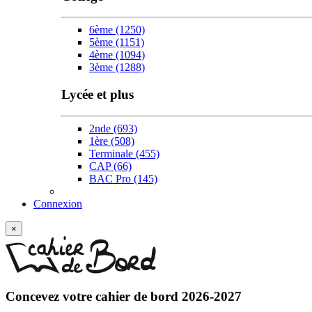
6ème
(1250)
5ème
(1151)
4ème
(1094)
3ème
(1288)
Lycée et plus
2nde
(693)
1ère
(508)
Terminale
(455)
CAP
(66)
BAC Pro
(145)
Connexion
×
Concevez votre
cahier de bord 2026-2027