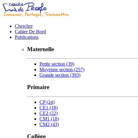
Chercher
Cahier De Bord
Publications
Maternelle
Petite section
(39)
Moyenne section
(257)
Grande section
(393)
Primaire
CP
(24)
CE1
(18)
CE2
(22)
CM1
(18)
CM2
(43)
Collège