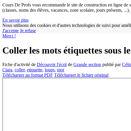
Cours De Profs vous recommande le site de construction en ligne de v
(classes, noms des élèves, vacances, zone scolaire, jours présents, ...
En savoir plus
Nous utilisons des cookies et d'autres technologies de suivi pour améli
J'accepte
Je refuse
Merci !
Coller les mots étiquettes sous l
Fiche d'activité de
Découvrir l'écrit
de
Grande section
publié par
Céli
Clara
,
coller
,
etiquette
,
loups
,
mot
Télécharger au format PDF
Télécharger le fichier original