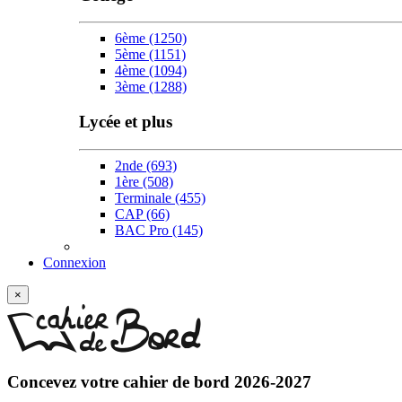
6ème
(1250)
5ème
(1151)
4ème
(1094)
3ème
(1288)
Lycée et plus
2nde
(693)
1ère
(508)
Terminale
(455)
CAP
(66)
BAC Pro
(145)
Connexion
×
Concevez votre
cahier de bord 2026-2027