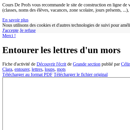
Cours De Profs vous recommande le site de construction en ligne de v
(classes, noms des élèves, vacances, zone scolaire, jours présents, ...
En savoir plus
Nous utilisons des cookies et d'autres technologies de suivi pour améli
J'accepte
Je refuse
Merci !
Entourer les lettres d'un mors
Fiche d'activité de
Découvrir l'écrit
de
Grande section
publié par
Céli
Clara
,
entourer
,
lettres
,
loups
,
mots
Télécharger au format PDF
Télécharger le fichier original