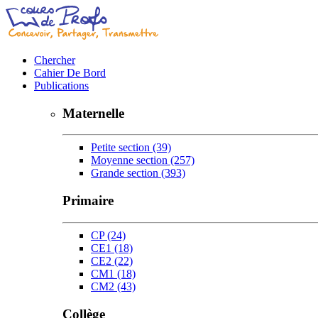
Chercher
Cahier De Bord
Publications
Maternelle
Petite section
(39)
Moyenne section
(257)
Grande section
(393)
Primaire
CP
(24)
CE1
(18)
CE2
(22)
CM1
(18)
CM2
(43)
Collège