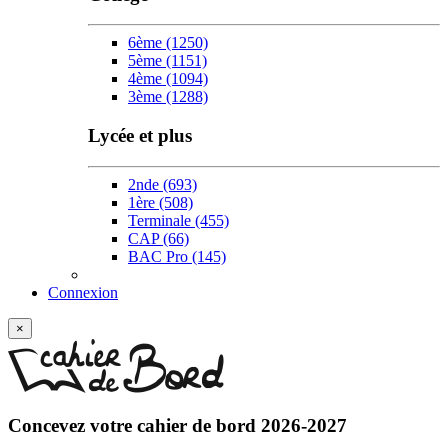
6ème
(1250)
5ème
(1151)
4ème
(1094)
3ème
(1288)
Lycée et plus
2nde
(693)
1ère
(508)
Terminale
(455)
CAP
(66)
BAC Pro
(145)
Connexion
×
Concevez votre
cahier de bord 2026-2027