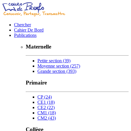
Chercher
Cahier De Bord
Publications
Maternelle
Petite section
(39)
Moyenne section
(257)
Grande section
(393)
Primaire
CP
(24)
CE1
(18)
CE2
(22)
CM1
(18)
CM2
(43)
Collège