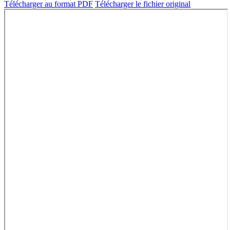
Télécharger au format PDF
Télécharger le fichier original
w