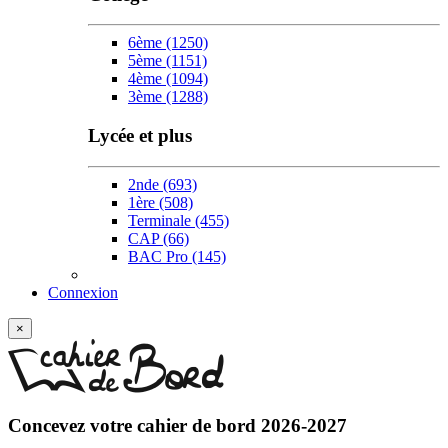
6ème
(1250)
5ème
(1151)
4ème
(1094)
3ème
(1288)
Lycée et plus
2nde
(693)
1ère
(508)
Terminale
(455)
CAP
(66)
BAC Pro
(145)
Connexion
×
Concevez votre
cahier de bord 2026-2027