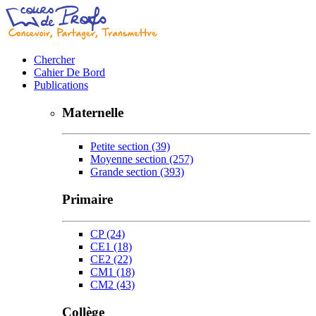
Chercher
Cahier De Bord
Publications
Maternelle
Petite section
(39)
Moyenne section
(257)
Grande section
(393)
Primaire
CP
(24)
CE1
(18)
CE2
(22)
CM1
(18)
CM2
(43)
Collège