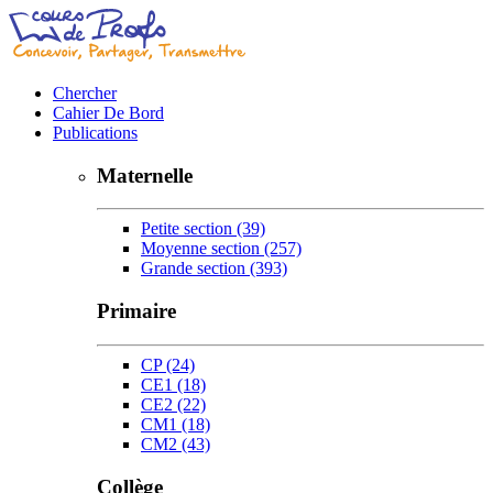
Chercher
Cahier De Bord
Publications
Maternelle
Petite section
(39)
Moyenne section
(257)
Grande section
(393)
Primaire
CP
(24)
CE1
(18)
CE2
(22)
CM1
(18)
CM2
(43)
Collège