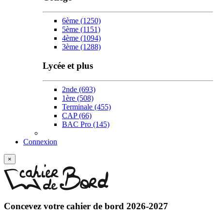
6ème
(1250)
5ème
(1151)
4ème
(1094)
3ème
(1288)
Lycée et plus
2nde
(693)
1ère
(508)
Terminale
(455)
CAP
(66)
BAC Pro
(145)
Connexion
×
Concevez votre
cahier de bord 2026-2027