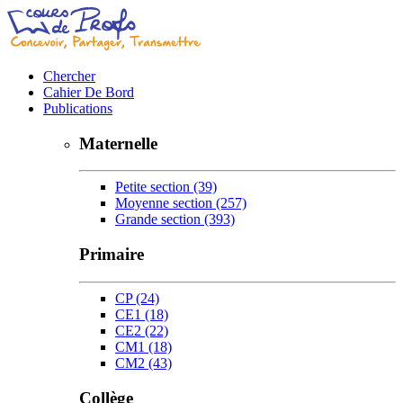
Chercher
Cahier De Bord
Publications
Maternelle
Petite section
(39)
Moyenne section
(257)
Grande section
(393)
Primaire
CP
(24)
CE1
(18)
CE2
(22)
CM1
(18)
CM2
(43)
Collège