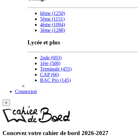
6ème
(1250)
5ème
(1151)
4ème
(1094)
3ème
(1288)
Lycée et plus
2nde
(693)
1ère
(508)
Terminale
(455)
CAP
(66)
BAC Pro
(145)
Connexion
×
Concevez votre
cahier de bord 2026-2027