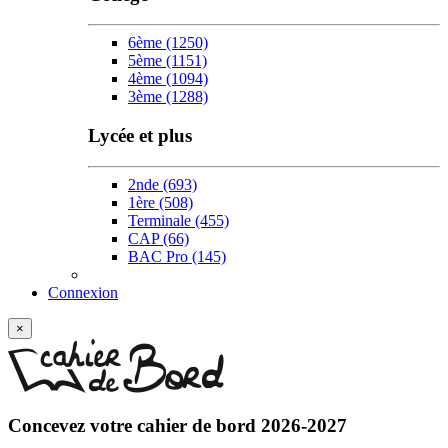
6ème
(1250)
5ème
(1151)
4ème
(1094)
3ème
(1288)
Lycée et plus
2nde
(693)
1ère
(508)
Terminale
(455)
CAP
(66)
BAC Pro
(145)
Connexion
×
Concevez votre
cahier de bord 2026-2027