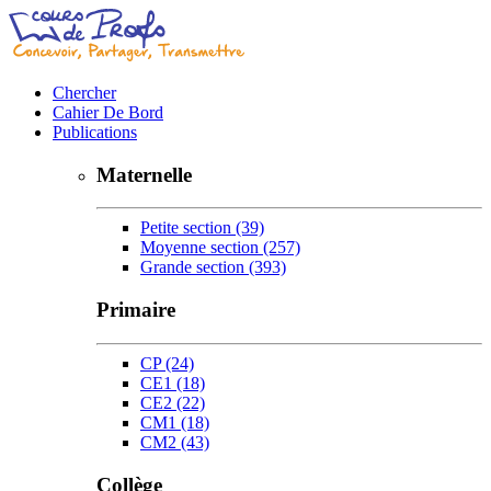
Chercher
Cahier De Bord
Publications
Maternelle
Petite section
(39)
Moyenne section
(257)
Grande section
(393)
Primaire
CP
(24)
CE1
(18)
CE2
(22)
CM1
(18)
CM2
(43)
Collège