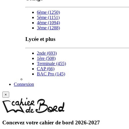
6ème
(1250)
5ème
(1151)
4ème
(1094)
3ème
(1288)
Lycée et plus
2nde
(693)
1ère
(508)
Terminale
(455)
CAP
(66)
BAC Pro
(145)
Connexion
×
Concevez votre
cahier de bord 2026-2027