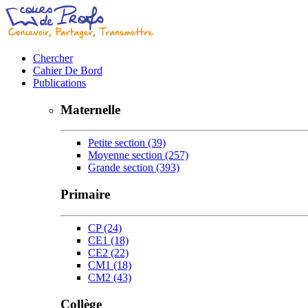
Chercher
Cahier De Bord
Publications
Maternelle
Petite section
(39)
Moyenne section
(257)
Grande section
(393)
Primaire
CP
(24)
CE1
(18)
CE2
(22)
CM1
(18)
CM2
(43)
Collège