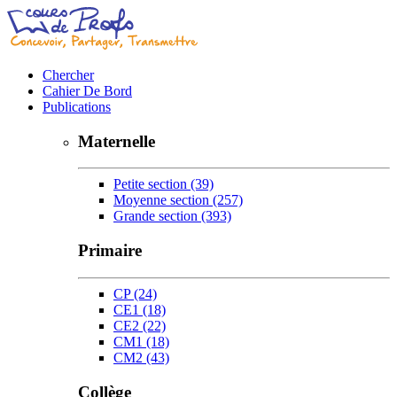
Chercher
Cahier De Bord
Publications
Maternelle
Petite section
(39)
Moyenne section
(257)
Grande section
(393)
Primaire
CP
(24)
CE1
(18)
CE2
(22)
CM1
(18)
CM2
(43)
Collège