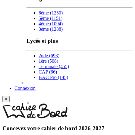
6ème
(1250)
5ème
(1151)
4ème
(1094)
3ème
(1288)
Lycée et plus
2nde
(693)
1ère
(508)
Terminale
(455)
CAP
(66)
BAC Pro
(145)
Connexion
×
Concevez votre
cahier de bord 2026-2027