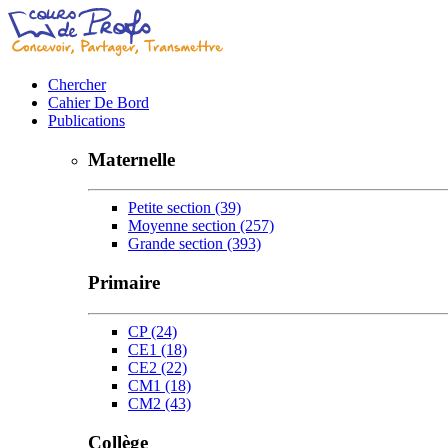
Chercher
Cahier De Bord
Publications
Maternelle
Petite section
(39)
Moyenne section
(257)
Grande section
(393)
Primaire
CP
(24)
CE1
(18)
CE2
(22)
CM1
(18)
CM2
(43)
Collège