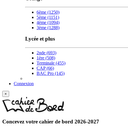
6ème
(1250)
5ème
(1151)
4ème
(1094)
3ème
(1288)
Lycée et plus
2nde
(693)
1ère
(508)
Terminale
(455)
CAP
(66)
BAC Pro
(145)
Connexion
×
Concevez votre
cahier de bord 2026-2027