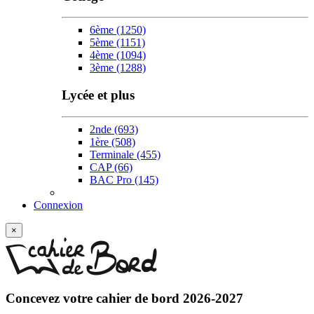
6ème
(1250)
5ème
(1151)
4ème
(1094)
3ème
(1288)
Lycée et plus
2nde
(693)
1ère
(508)
Terminale
(455)
CAP
(66)
BAC Pro
(145)
Connexion
×
Concevez votre
cahier de bord 2026-2027