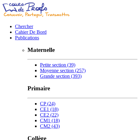
Chercher
Cahier De Bord
Publications
Maternelle
Petite section
(39)
Moyenne section
(257)
Grande section
(393)
Primaire
CP
(24)
CE1
(18)
CE2
(22)
CM1
(18)
CM2
(43)
Collège