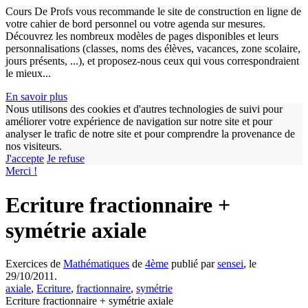
Cours De Profs vous recommande le site de construction en ligne de
votre cahier de bord personnel ou votre agenda sur mesures.
Découvrez les nombreux modèles de pages disponibles et leurs
personnalisations (classes, noms des élèves, vacances, zone scolaire,
jours présents, ...), et proposez-nous ceux qui vous correspondraient
le mieux...
En savoir plus
Nous utilisons des cookies et d'autres technologies de suivi pour
améliorer votre expérience de navigation sur notre site et pour
analyser le trafic de notre site et pour comprendre la provenance de
nos visiteurs.
J'accepte
Je refuse
w
Merci !
Ecriture fractionnaire +
symétrie axiale
Exercices de
Mathématiques
de
4ème
publié par
sensei
, le
29/10/2011.
axiale
,
Ecriture
,
fractionnaire
,
symétrie
Ecriture fractionnaire + symétrie axiale