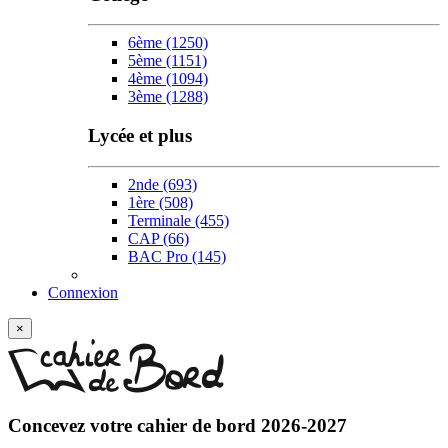
6ème
(1250)
5ème
(1151)
4ème
(1094)
3ème
(1288)
Lycée et plus
2nde
(693)
1ère
(508)
Terminale
(455)
CAP
(66)
BAC Pro
(145)
Connexion
×
Concevez votre
cahier de bord 2026-2027