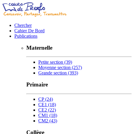
Chercher
Cahier De Bord
Publications
Maternelle
Petite section
(39)
Moyenne section
(257)
Grande section
(393)
Primaire
CP
(24)
CE1
(18)
CE2
(22)
CM1
(18)
CM2
(43)
Collège