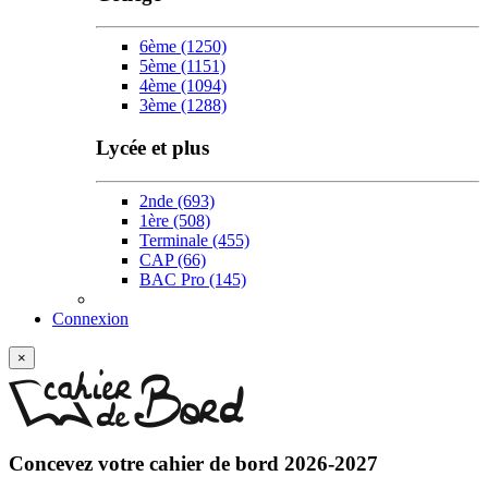
6ème
(1250)
5ème
(1151)
4ème
(1094)
3ème
(1288)
Lycée et plus
2nde
(693)
1ère
(508)
Terminale
(455)
CAP
(66)
BAC Pro
(145)
Connexion
×
Concevez votre
cahier de bord 2026-2027