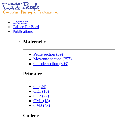
Chercher
Cahier De Bord
Publications
Maternelle
Petite section
(39)
Moyenne section
(257)
Grande section
(393)
Primaire
CP
(24)
CE1
(18)
CE2
(22)
CM1
(18)
CM2
(43)
Collège