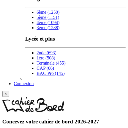
6ème
(1250)
5ème
(1151)
4ème
(1094)
3ème
(1288)
Lycée et plus
2nde
(693)
1ère
(508)
Terminale
(455)
CAP
(66)
BAC Pro
(145)
Connexion
×
Concevez votre
cahier de bord 2026-2027