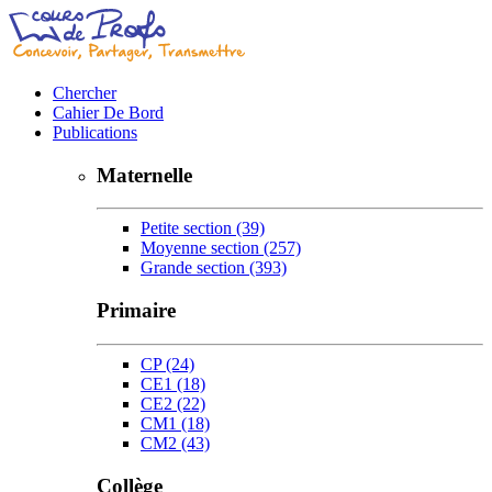
Chercher
Cahier De Bord
Publications
Maternelle
Petite section
(39)
Moyenne section
(257)
Grande section
(393)
Primaire
CP
(24)
CE1
(18)
CE2
(22)
CM1
(18)
CM2
(43)
Collège