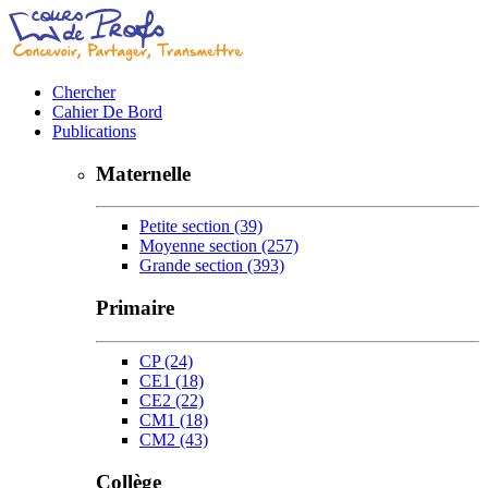
Chercher
Cahier De Bord
Publications
Maternelle
Petite section
(39)
Moyenne section
(257)
Grande section
(393)
Primaire
CP
(24)
CE1
(18)
CE2
(22)
CM1
(18)
CM2
(43)
Collège