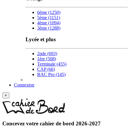
6ème
(1250)
5ème
(1151)
4ème
(1094)
3ème
(1288)
Lycée et plus
2nde
(693)
1ère
(508)
Terminale
(455)
CAP
(66)
BAC Pro
(145)
Connexion
×
Concevez votre
cahier de bord 2026-2027