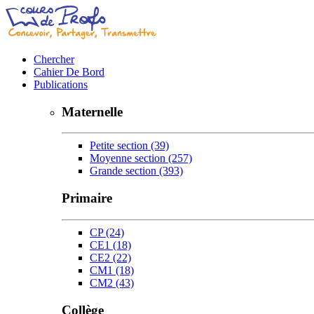
Chercher
Cahier De Bord
Publications
Maternelle
Petite section
(39)
Moyenne section
(257)
Grande section
(393)
Primaire
CP
(24)
CE1
(18)
CE2
(22)
CM1
(18)
CM2
(43)
Collège