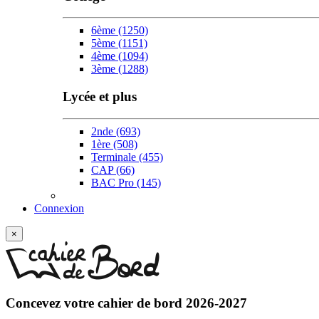
6ème
(1250)
5ème
(1151)
4ème
(1094)
3ème
(1288)
Lycée et plus
2nde
(693)
1ère
(508)
Terminale
(455)
CAP
(66)
BAC Pro
(145)
Connexion
×
Concevez votre
cahier de bord 2026-2027