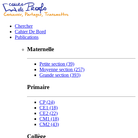
Chercher
Cahier De Bord
Publications
Maternelle
Petite section
(39)
Moyenne section
(257)
Grande section
(393)
Primaire
CP
(24)
CE1
(18)
CE2
(22)
CM1
(18)
CM2
(43)
Collège