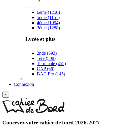
6ème
(1250)
5ème
(1151)
4ème
(1094)
3ème
(1288)
Lycée et plus
2nde
(693)
1ère
(508)
Terminale
(455)
CAP
(66)
BAC Pro
(145)
Connexion
×
Concevez votre
cahier de bord 2026-2027