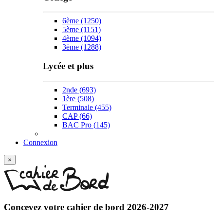
6ème
(1250)
5ème
(1151)
4ème
(1094)
3ème
(1288)
Lycée et plus
2nde
(693)
1ère
(508)
Terminale
(455)
CAP
(66)
BAC Pro
(145)
Connexion
×
Concevez votre
cahier de bord 2026-2027