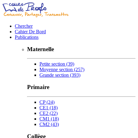
Chercher
Cahier De Bord
Publications
Maternelle
Petite section
(39)
Moyenne section
(257)
Grande section
(393)
Primaire
CP
(24)
CE1
(18)
CE2
(22)
CM1
(18)
CM2
(43)
Collège