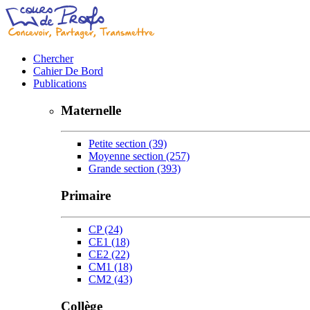
Chercher
Cahier De Bord
Publications
Maternelle
Petite section
(39)
Moyenne section
(257)
Grande section
(393)
Primaire
CP
(24)
CE1
(18)
CE2
(22)
CM1
(18)
CM2
(43)
Collège