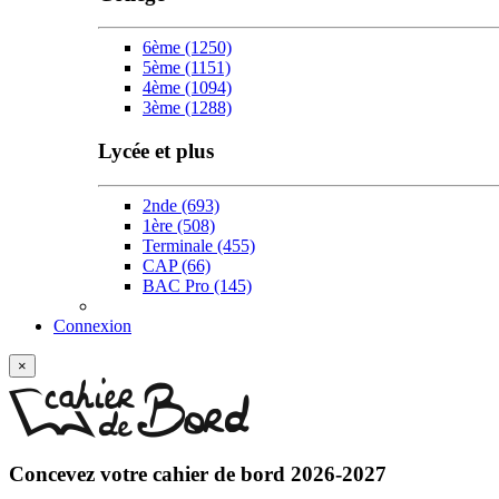
6ème
(1250)
5ème
(1151)
4ème
(1094)
3ème
(1288)
Lycée et plus
2nde
(693)
1ère
(508)
Terminale
(455)
CAP
(66)
BAC Pro
(145)
Connexion
×
Concevez votre
cahier de bord 2026-2027