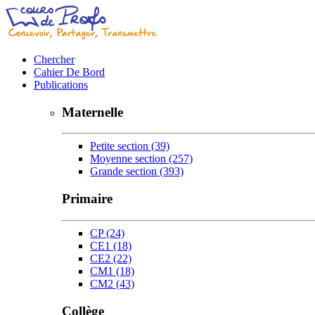
Chercher
Cahier De Bord
Publications
Maternelle
Petite section
(39)
Moyenne section
(257)
Grande section
(393)
Primaire
CP
(24)
CE1
(18)
CE2
(22)
CM1
(18)
CM2
(43)
Collège