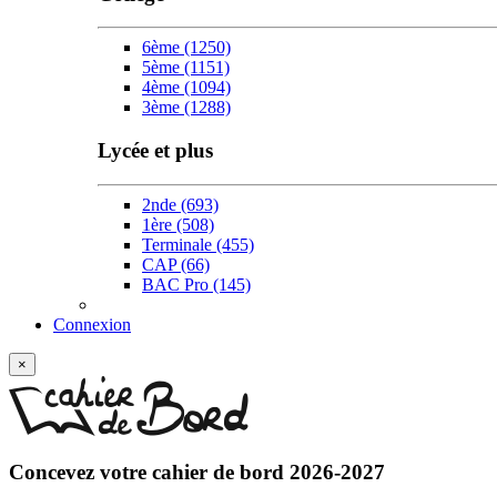
6ème
(1250)
5ème
(1151)
4ème
(1094)
3ème
(1288)
Lycée et plus
2nde
(693)
1ère
(508)
Terminale
(455)
CAP
(66)
BAC Pro
(145)
Connexion
×
Concevez votre
cahier de bord 2026-2027