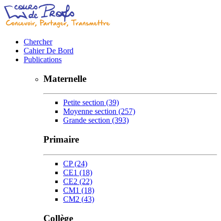
Chercher
Cahier De Bord
Publications
Maternelle
Petite section
(39)
Moyenne section
(257)
Grande section
(393)
Primaire
CP
(24)
CE1
(18)
CE2
(22)
CM1
(18)
CM2
(43)
Collège