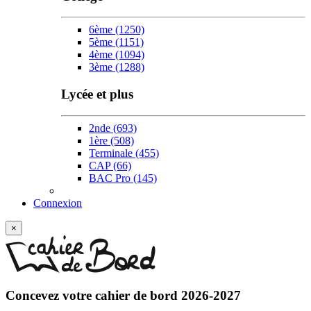
6ème
(1250)
5ème
(1151)
4ème
(1094)
3ème
(1288)
Lycée et plus
2nde
(693)
1ère
(508)
Terminale
(455)
CAP
(66)
BAC Pro
(145)
Connexion
×
Concevez votre
cahier de bord 2026-2027