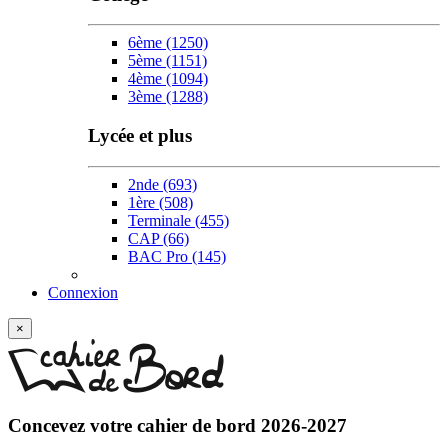
6ème
(1250)
5ème
(1151)
4ème
(1094)
3ème
(1288)
Lycée et plus
2nde
(693)
1ère
(508)
Terminale
(455)
CAP
(66)
BAC Pro
(145)
Connexion
×
Concevez votre
cahier de bord 2026-2027