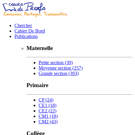
Chercher
Cahier De Bord
Publications
Maternelle
Petite section
(39)
Moyenne section
(257)
Grande section
(393)
Primaire
CP
(24)
CE1
(18)
CE2
(22)
CM1
(18)
CM2
(43)
Collège