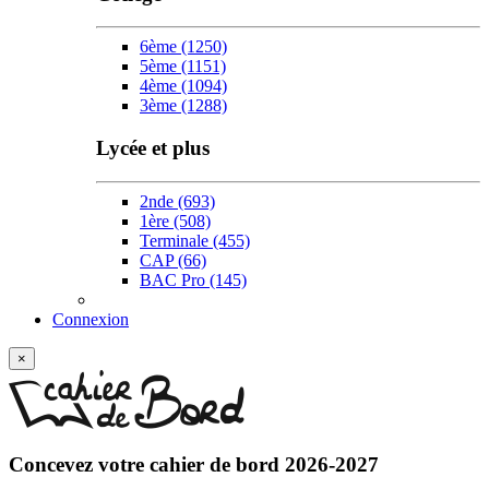
6ème
(1250)
5ème
(1151)
4ème
(1094)
3ème
(1288)
Lycée et plus
2nde
(693)
1ère
(508)
Terminale
(455)
CAP
(66)
BAC Pro
(145)
Connexion
×
Concevez votre
cahier de bord 2026-2027