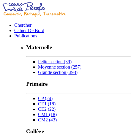
Chercher
Cahier De Bord
Publications
Maternelle
Petite section
(39)
Moyenne section
(257)
Grande section
(393)
Primaire
CP
(24)
CE1
(18)
CE2
(22)
CM1
(18)
CM2
(43)
Collège