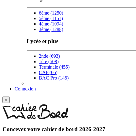
6ème
(1250)
5ème
(1151)
4ème
(1094)
3ème
(1288)
Lycée et plus
2nde
(693)
1ère
(508)
Terminale
(455)
CAP
(66)
BAC Pro
(145)
Connexion
×
Concevez votre
cahier de bord 2026-2027