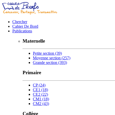
Chercher
Cahier De Bord
Publications
Maternelle
Petite section
(39)
Moyenne section
(257)
Grande section
(393)
Primaire
CP
(24)
CE1
(18)
CE2
(22)
CM1
(18)
CM2
(43)
Collège