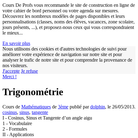
Cours De Profs vous recommande le site de construction en ligne de
votre cahier de bord personnel ou votre agenda sur mesures.
Découvrez les nombreux modèles de pages disponibles et leurs
personnalisations (classes, noms des élèves, vacances, zone scolaire,
jours présents, ...), et proposez-nous ceux qui vous correspondraient
le mieux...
En savoir plus
Nous utilisons des cookies et d'autres technologies de suivi pour
améliorer votre expérience de navigation sur notre site et pour
analyser le trafic de notre site et pour comprendre la provenance de
nos visiteurs.
w
J'accepte
Je refuse
Merci !
Trigonométrie
Cours de
Mathématiques
de
3ème
publié par
dolphin
, le 26/05/2013.
cosinus
,
sinus
,
tangente
I - Cosinus, Sinus et Tangente d’un angle aigu
1 - Vocabulaire
2 - Formules
II - Applications