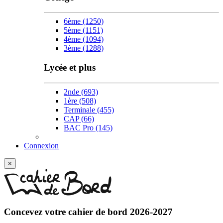
6ème
(1250)
5ème
(1151)
4ème
(1094)
3ème
(1288)
Lycée et plus
2nde
(693)
1ère
(508)
Terminale
(455)
CAP
(66)
BAC Pro
(145)
Connexion
×
Concevez votre
cahier de bord 2026-2027