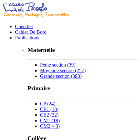
Chercher
Cahier De Bord
Publications
Maternelle
Petite section
(39)
Moyenne section
(257)
Grande section
(393)
Primaire
CP
(24)
CE1
(18)
CE2
(22)
CM1
(18)
CM2
(43)
Collège