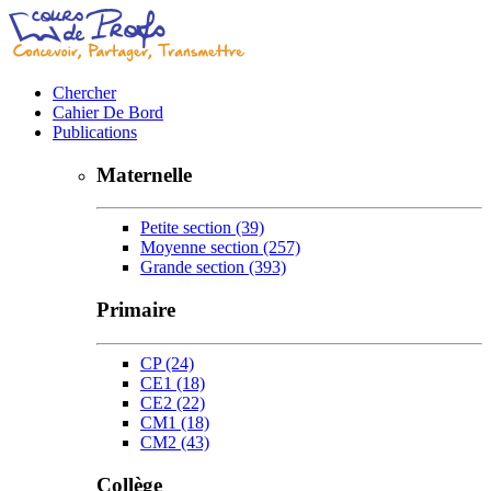
Chercher
Cahier De Bord
Publications
Maternelle
Petite section
(39)
Moyenne section
(257)
Grande section
(393)
Primaire
CP
(24)
CE1
(18)
CE2
(22)
CM1
(18)
CM2
(43)
Collège