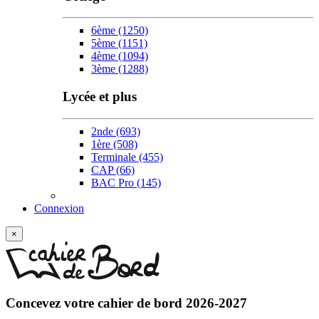
6ème
(1250)
5ème
(1151)
4ème
(1094)
3ème
(1288)
Lycée et plus
2nde
(693)
1ère
(508)
Terminale
(455)
CAP
(66)
BAC Pro
(145)
Connexion
×
Concevez votre
cahier de bord 2026-2027