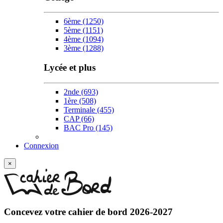
6ème
(1250)
5ème
(1151)
4ème
(1094)
3ème
(1288)
Lycée et plus
2nde
(693)
1ère
(508)
Terminale
(455)
CAP
(66)
BAC Pro
(145)
Connexion
×
Concevez votre
cahier de bord 2026-2027