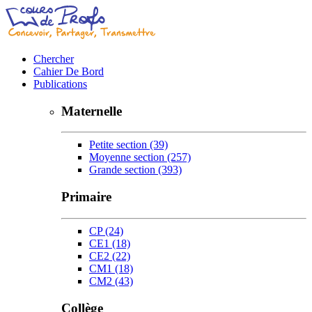
Chercher
Cahier De Bord
Publications
Maternelle
Petite section
(39)
Moyenne section
(257)
Grande section
(393)
Primaire
CP
(24)
CE1
(18)
CE2
(22)
CM1
(18)
CM2
(43)
Collège