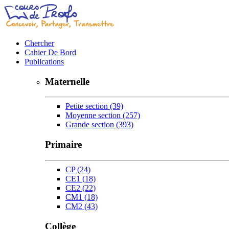
Chercher
Cahier De Bord
Publications
Maternelle
Petite section
(39)
Moyenne section
(257)
Grande section
(393)
Primaire
CP
(24)
CE1
(18)
CE2
(22)
CM1
(18)
CM2
(43)
Collège