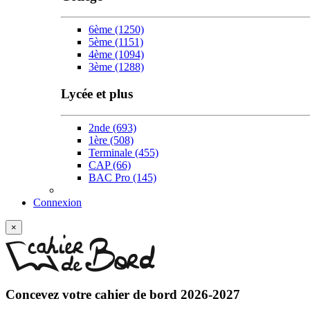
6ème
(1250)
5ème
(1151)
4ème
(1094)
3ème
(1288)
Lycée et plus
2nde
(693)
1ère
(508)
Terminale
(455)
CAP
(66)
BAC Pro
(145)
Connexion
×
Concevez votre
cahier de bord 2026-2027