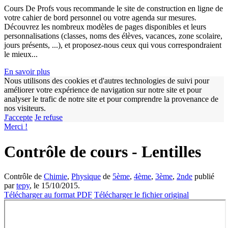
Cours De Profs vous recommande le site de construction en ligne de
votre cahier de bord personnel ou votre agenda sur mesures.
Découvrez les nombreux modèles de pages disponibles et leurs
personnalisations (classes, noms des élèves, vacances, zone scolaire,
jours présents, ...), et proposez-nous ceux qui vous correspondraient
le mieux...
En savoir plus
Nous utilisons des cookies et d'autres technologies de suivi pour
améliorer votre expérience de navigation sur notre site et pour
analyser le trafic de notre site et pour comprendre la provenance de
w
nos visiteurs.
J'accepte
Je refuse
Merci !
Contrôle de cours - Lentilles
Contrôle de
Chimie
,
Physique
de
5ème
,
4ème
,
3ème
,
2nde
publié
par
tepy
, le 15/10/2015.
Télécharger au format PDF
Télécharger le fichier original