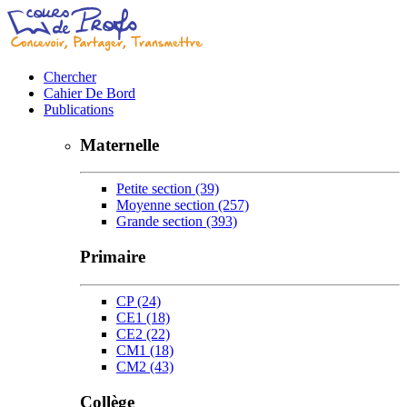
Chercher
Cahier De Bord
Publications
Maternelle
Petite section
(39)
Moyenne section
(257)
Grande section
(393)
Primaire
CP
(24)
CE1
(18)
CE2
(22)
CM1
(18)
CM2
(43)
Collège