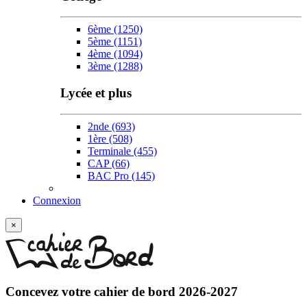
6ème
(1250)
5ème
(1151)
4ème
(1094)
3ème
(1288)
Lycée et plus
2nde
(693)
1ère
(508)
Terminale
(455)
CAP
(66)
BAC Pro
(145)
Connexion
×
Concevez votre
cahier de bord 2026-2027