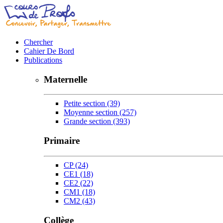
Chercher
Cahier De Bord
Publications
Maternelle
Petite section
(39)
Moyenne section
(257)
Grande section
(393)
Primaire
CP
(24)
CE1
(18)
CE2
(22)
CM1
(18)
CM2
(43)
Collège