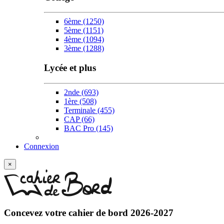
6ème
(1250)
5ème
(1151)
4ème
(1094)
3ème
(1288)
Lycée et plus
2nde
(693)
1ère
(508)
Terminale
(455)
CAP
(66)
BAC Pro
(145)
Connexion
×
Concevez votre
cahier de bord 2026-2027