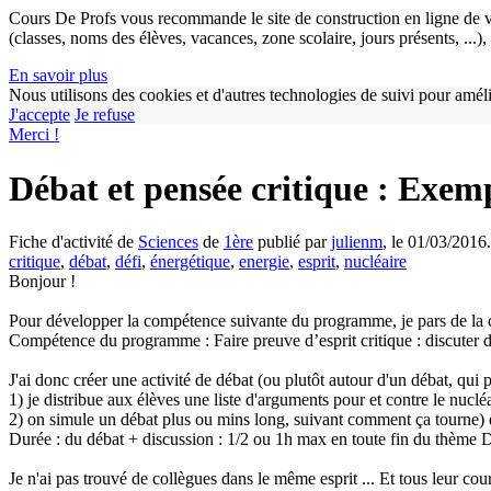
Cours De Profs vous recommande le site de construction en ligne de v
(classes, noms des élèves, vacances, zone scolaire, jours présents, ...
En savoir plus
Nous utilisons des cookies et d'autres technologies de suivi pour améli
J'accepte
Je refuse
Merci !
Débat et pensée critique : Exem
Fiche d'activité de
Sciences
de
1ère
publié par
julienm
, le 01/03/2016.
critique
,
débat
,
défi
,
énergétique
,
energie
,
esprit
,
nucléaire
Bonjour !
Pour développer la compétence suivante du programme, je pars de la c
Compétence du programme : Faire preuve d’esprit critique : discuter 
J'ai donc créer une activité de débat (ou plutôt autour d'un débat, qui 
1) je distribue aux élèves une liste d'arguments pour et contre le nucléa
2) on simule un débat plus ou mins long, suivant comment ça tourne) et
Durée : du débat + discussion : 1/2 ou 1h max en toute fin du thème D
Je n'ai pas trouvé de collègues dans le même esprit ... Et tous leur co