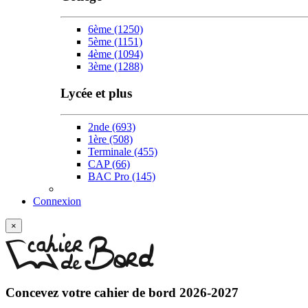
6ème
(1250)
5ème
(1151)
4ème
(1094)
3ème
(1288)
Lycée et plus
2nde
(693)
1ère
(508)
Terminale
(455)
CAP
(66)
BAC Pro
(145)
Connexion
×
Concevez votre
cahier de bord 2026-2027