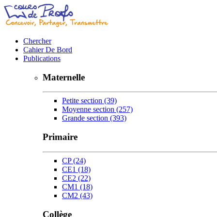
Chercher
Cahier De Bord
Publications
Maternelle
Petite section
(39)
Moyenne section
(257)
Grande section
(393)
Primaire
CP
(24)
CE1
(18)
CE2
(22)
CM1
(18)
CM2
(43)
Collège