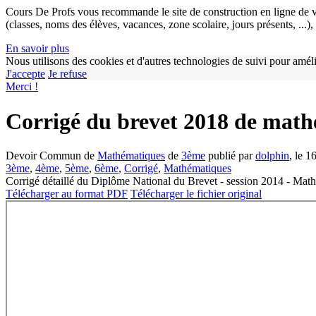
Cours De Profs vous recommande le site de construction en ligne de v
(classes, noms des élèves, vacances, zone scolaire, jours présents, ...
En savoir plus
Nous utilisons des cookies et d'autres technologies de suivi pour améli
J'accepte
Je refuse
Merci !
Corrigé du brevet 2018 de mat
Devoir Commun de
Mathématiques
de
3ème
publié par
dolphin
, le 1
3ème
,
4ème
,
5ème
,
6ème
,
Corrigé
,
Mathématiques
Corrigé détaillé du Diplôme National du Brevet - session 2014 - Math
Télécharger au format PDF
Télécharger le fichier original