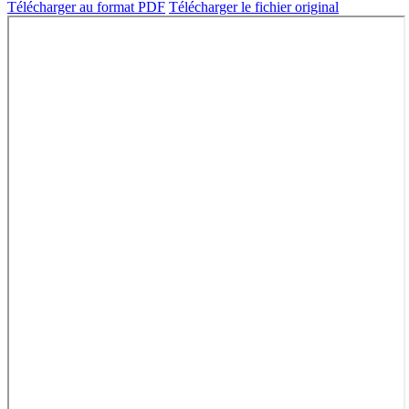
Télécharger au format PDF
Télécharger le fichier original
w