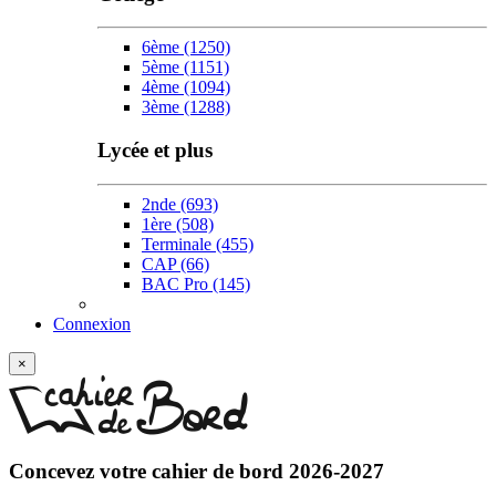
6ème
(1250)
5ème
(1151)
4ème
(1094)
3ème
(1288)
Lycée et plus
2nde
(693)
1ère
(508)
Terminale
(455)
CAP
(66)
BAC Pro
(145)
Connexion
×
Concevez votre
cahier de bord 2026-2027