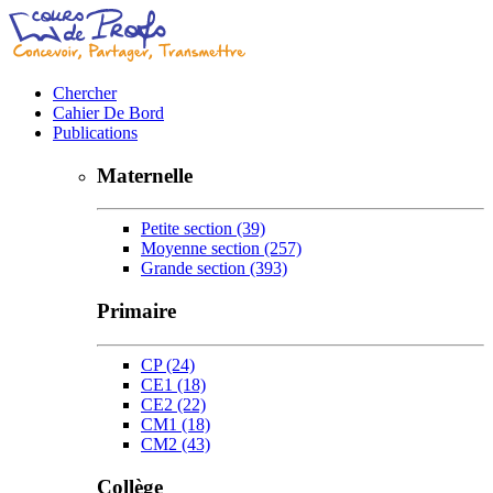
Chercher
Cahier De Bord
Publications
Maternelle
Petite section
(39)
Moyenne section
(257)
Grande section
(393)
Primaire
CP
(24)
CE1
(18)
CE2
(22)
CM1
(18)
CM2
(43)
Collège