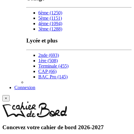
6ème
(1250)
5ème
(1151)
4ème
(1094)
3ème
(1288)
Lycée et plus
2nde
(693)
1ère
(508)
Terminale
(455)
CAP
(66)
BAC Pro
(145)
Connexion
×
Concevez votre
cahier de bord 2026-2027