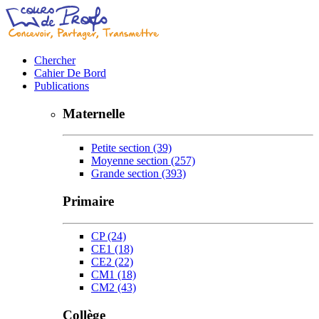
Chercher
Cahier De Bord
Publications
Maternelle
Petite section
(39)
Moyenne section
(257)
Grande section
(393)
Primaire
CP
(24)
CE1
(18)
CE2
(22)
CM1
(18)
CM2
(43)
Collège