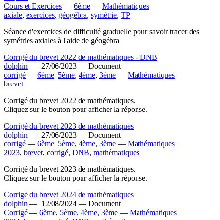
Cours et Exercices
—
6ème
—
Mathématiques
axiale
,
exercices
,
géogébra
,
symétrie
,
TP
Séance d'exercices de difficulté graduelle pour savoir tracer des
symétries axiales à l'aide de géogébra
Corrigé du brevet 2022 de mathématiques - DNB
dolphin
—
27/06/2023 —
Document
corrigé
—
6ème
,
5ème
,
4ème
,
3ème
—
Mathématiques
brevet
Corrigé du brevet 2022 de mathématiques.
Cliquez sur le bouton
pour afficher la réponse.
Corrigé du brevet 2023 de mathématiques
dolphin
—
27/06/2023 —
Document
corrigé
—
6ème
,
5ème
,
4ème
,
3ème
—
Mathématiques
2023
,
brevet
,
corrigé
,
DNB
,
mathématiques
Corrigé du brevet 2023 de mathématiques.
Cliquez sur le bouton
pour afficher la réponse.
Corrigé du brevet 2024 de mathématiques
dolphin
—
12/08/2024 —
Document
Corrigé
—
6ème
,
5ème
,
4ème
,
3ème
—
Mathématiques