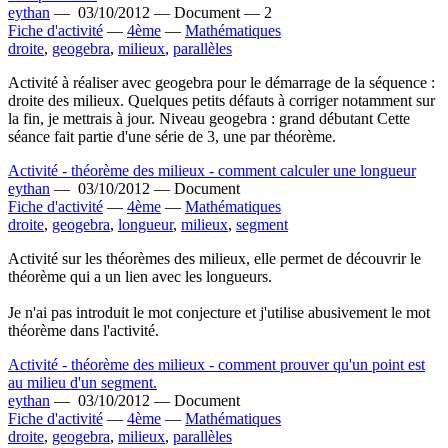
eythan
—
03/10/2012 —
Document —
2
Fiche d'activité
—
4ème
—
Mathématiques
droite
,
geogebra
,
milieux
,
parallèles
Activité à réaliser avec geogebra pour le démarrage de la séquence :
droite des milieux. Quelques petits défauts à corriger notamment sur
la fin, je mettrais à jour. Niveau geogebra : grand débutant Cette
séance fait partie d'une série de 3, une par théorème.
Activité - théorème des milieux - comment calculer une longueur
eythan
—
03/10/2012 —
Document
Fiche d'activité
—
4ème
—
Mathématiques
droite
,
geogebra
,
longueur
,
milieux
,
segment
Activité sur les théorèmes des milieux, elle permet de découvrir le
théorème qui a un lien avec les longueurs.
Je n'ai pas introduit le mot conjecture et j'utilise abusivement le mot
théorème dans l'activité.
Activité - théorème des milieux - comment prouver qu'un point est
au milieu d'un segment.
eythan
—
03/10/2012 —
Document
Fiche d'activité
—
4ème
—
Mathématiques
droite
,
geogebra
,
milieux
,
parallèles