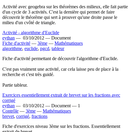
Activité avec geogebra sur les théorèmes des milieux, elle fait partie
d'un cycle de 3 activités. C'est la dernière qui permet de faire
découvrir le théorème qui sert à prouver qu'une droite passe le
milieu d'un cvôté de triangle.
Activité - algorithme d'Euclide
eythan
—
03/10/2012 —
Document
Fiche d'activité
—
3ème
—
Mathématiques
algorithme
,
euclide
,
pgcd
,
tableur
Fiche d'activité permettant de découvrir l'algorithme d'Euclide.
C'est pas vraiment une activité, car cela laisse peu de place à la
recherche et c'est très guidé.
Partie tableur.
Exercices essentiellement extrait de brevet sur les fractions avec
corrigé
eythan
—
03/10/2012 —
Document —
1
Contrôle
—
3ème
—
Mathématiques
brevet
,
corrigé
,
fractions
Fiche d'exercices niveau 3ème sur les fractions. Essentiellement
extrait de brevet.