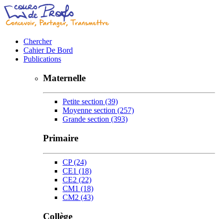
Chercher
Cahier De Bord
Publications
Maternelle
Petite section
(39)
Moyenne section
(257)
Grande section
(393)
Primaire
CP
(24)
CE1
(18)
CE2
(22)
CM1
(18)
CM2
(43)
Collège