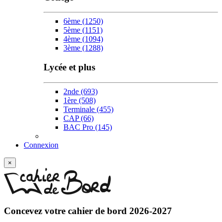
6ème
(1250)
5ème
(1151)
4ème
(1094)
3ème
(1288)
Lycée et plus
2nde
(693)
1ère
(508)
Terminale
(455)
CAP
(66)
BAC Pro
(145)
Connexion
×
Concevez votre
cahier de bord 2026-2027