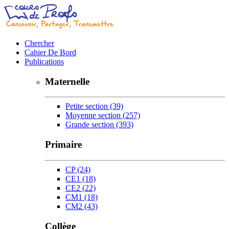
Chercher
Cahier De Bord
Publications
Maternelle
Petite section
(39)
Moyenne section
(257)
Grande section
(393)
Primaire
CP
(24)
CE1
(18)
CE2
(22)
CM1
(18)
CM2
(43)
Collège