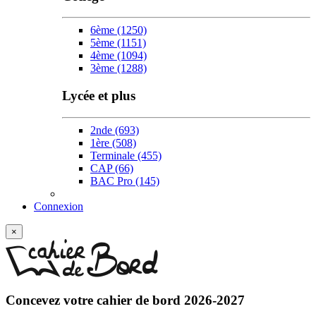
6ème
(1250)
5ème
(1151)
4ème
(1094)
3ème
(1288)
Lycée et plus
2nde
(693)
1ère
(508)
Terminale
(455)
CAP
(66)
BAC Pro
(145)
Connexion
×
w
Concevez votre
cahier de bord 2026-2027