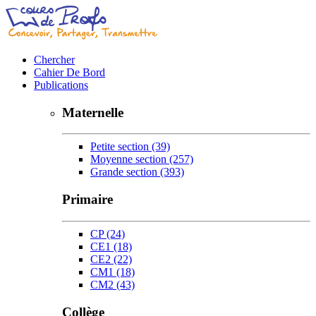
Chercher
Cahier De Bord
Publications
Maternelle
Petite section
(39)
Moyenne section
(257)
Grande section
(393)
Primaire
CP
(24)
CE1
(18)
CE2
(22)
CM1
(18)
CM2
(43)
Collège