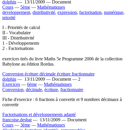
dolphin
—
13/11/2009 —
Document
Cours
—
5ème
—
Mathématiques
developpement
,
distributivité
,
expression
,
factorisation
,
numérique
,
priorité
I - Priorités de calcul
II - Vocabulaire
III - Distributivité
1 - Développements
2 - Factorisations
exercices tirés du livre Maths 5e Programme 2006 de la collection
Babylone au édition Bordas.
Conversion écriture décimale écriture fractionnaire
dolphin
—
13/11/2009 —
Document —
2
Exercices
—
6ème
—
Mathématiques
Conversion
,
décimale
,
écriture
,
fractionnaire
Fiche d'exercice : 6 fractions à convertir et 9 nombres décimaux à
convertir
Factorisations et développements adapté
francoise.desbat
—
13/11/2009 —
Document
Cours
—
3ème
—
Mathématiques