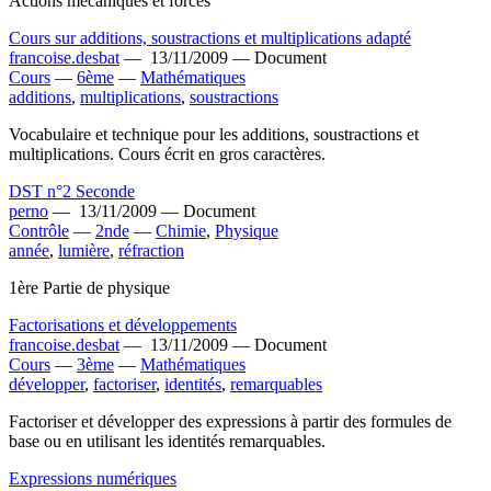
Actions mécaniques et forces
Cours sur additions, soustractions et multiplications adapté
francoise.desbat
—
13/11/2009 —
Document
Cours
—
6ème
—
Mathématiques
additions
,
multiplications
,
soustractions
Vocabulaire et technique pour les additions, soustractions et
multiplications. Cours écrit en gros caractères.
DST n°2 Seconde
perno
—
13/11/2009 —
Document
Contrôle
—
2nde
—
Chimie
,
Physique
année
,
lumière
,
réfraction
1ère Partie de physique
Factorisations et développements
francoise.desbat
—
13/11/2009 —
Document
Cours
—
3ème
—
Mathématiques
développer
,
factoriser
,
identités
,
remarquables
Factoriser et développer des expressions à partir des formules de
base ou en utilisant les identités remarquables.
Expressions numériques