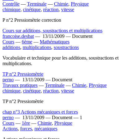
Contrôle
—
Terminale
—
Chimie
,
Physique
chimique
,
cinétique
,
réaction
,
vitesse
P n°2 Pressiomètrie correction
Cours sur additions, soustractions et multiplications
francoise.desbat
—
13/11/2009 —
Document
Cours
—
6ème
—
Mathématiques
additions
,
multiplications
,
soustractions
Vocabulaire et technique pour les additions, soustractions et
multiplications.
TP n°2 Pressiomètrie
perno
—
13/11/2009 —
Document
Travaux pratiques
—
Terminale
—
Chimie
,
Physique
chimique
,
cinétique
,
réaction
,
vitesse
TP n°2 Pressiomètrie
chap n°3 Actions mécaniques et forces
perno
—
13/11/2009 —
Document —
1
Cours
—
1ère
—
Chimie
,
Physique
Actions
,
forces
,
mécaniques