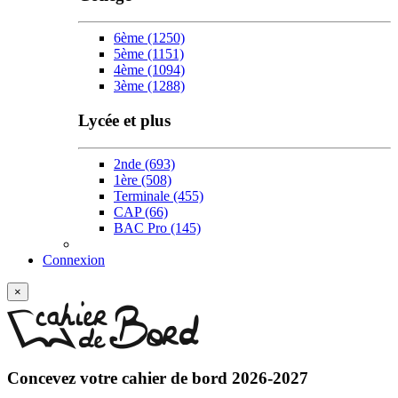
6ème
(1250)
5ème
(1151)
4ème
(1094)
3ème
(1288)
Lycée et plus
2nde
(693)
1ère
(508)
Terminale
(455)
CAP
(66)
BAC Pro
(145)
Connexion
×
Concevez votre
cahier de bord 2026-2027