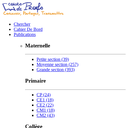
Chercher
Cahier De Bord
Publications
Maternelle
Petite section
(39)
Moyenne section
(257)
Grande section
(393)
Primaire
CP
(24)
CE1
(18)
CE2
(22)
CM1
(18)
CM2
(43)
Collège