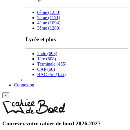
6ème
(1250)
5ème
(1151)
4ème
(1094)
3ème
(1288)
Lycée et plus
2nde
(693)
1ère
(508)
Terminale
(455)
CAP
(66)
BAC Pro
(145)
Connexion
w
×
Concevez votre
cahier de bord 2026-2027