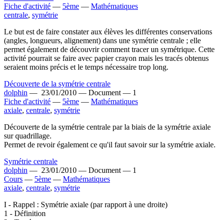
Fiche d'activité
—
5ème
—
Mathématiques
centrale
,
symétrie
Le but est de faire constater aux élèves les différentes conservations
(angles, longueurs, alignement) dans une symétrie centrale ; elle
permet également de découvrir comment tracer un symétrique. Cette
activité pourrait se faire avec papier crayon mais les tracés obtenus
seraient moins précis et le temps nécessaire trop long.
Découverte de la symétrie centrale
dolphin
—
23/01/2010 —
Document —
1
Fiche d'activité
—
5ème
—
Mathématiques
axiale
,
centrale
,
symétrie
Découverte de la symétrie centrale par la biais de la symétrie axiale
sur quadrillage.
Permet de revoir également ce qu'il faut savoir sur la symétrie axiale.
Symétrie centrale
dolphin
—
23/01/2010 —
Document —
1
Cours
—
5ème
—
Mathématiques
axiale
,
centrale
,
symétrie
I - Rappel : Symétrie axiale (par rapport à une droite)
1 - Définition