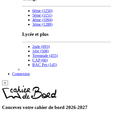
6ème
(1250)
5ème
(1151)
4ème
(1094)
3ème
(1288)
Lycée et plus
2nde
(693)
1ère
(508)
Terminale
(455)
CAP
(66)
BAC Pro
(145)
Connexion
×
Concevez votre
cahier de bord 2026-2027