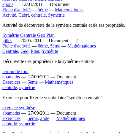
epons
—
12/01/2011 —
Document
Fiche d'activité
—
5ème
—
Mathématiques
Acivité
,
Cabri
,
centrale
,
Symétrie
Activité de découverte de le symétrie centrale et de ses propriétés.
Symétrie Centrale Geo Plan
gilles
—
20/05/2011 —
Document —
2
Fiche d'activité
—
6ème
,
5ème
—
Mathématiques
Centrale
,
Geo
,
Plan
,
Symétrie
Découverte des propriètes de la symétrie centrale
terrain de foot
abamaths
—
27/09/2011 —
Document
Exercices
—
5ème
—
Mathématiques
centrale
,
symétrie
Exercice pour fixer le vocabulaire "symétrie centrale".
exercice synthèse
abamaths
—
27/09/2011 —
Document
Exercices
—
5ème
,
2nde
—
Mathématiques
centrale
,
symétrie