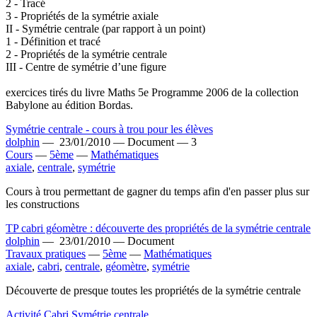
2 - Tracé
3 - Propriétés de la symétrie axiale
II - Symétrie centrale (par rapport à un point)
1 - Définition et tracé
2 - Propriétés de la symétrie centrale
III - Centre de symétrie d’une figure
exercices tirés du livre Maths 5e Programme 2006 de la collection
Babylone au édition Bordas.
Symétrie centrale - cours à trou pour les élèves
dolphin
—
23/01/2010 —
Document —
3
Cours
—
5ème
—
Mathématiques
axiale
,
centrale
,
symétrie
Cours à trou permettant de gagner du temps afin d'en passer plus sur
les constructions
TP cabri géomètre : découverte des propriétés de la symétrie centrale
dolphin
—
23/01/2010 —
Document
Travaux pratiques
—
5ème
—
Mathématiques
axiale
,
cabri
,
centrale
,
géomètre
,
symétrie
Découverte de presque toutes les propriétés de la symétrie centrale
Activité Cabri Symétrie centrale