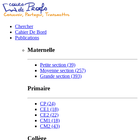
Chercher
Cahier De Bord
Publications
Maternelle
Petite section
(39)
Moyenne section
(257)
Grande section
(393)
Primaire
CP
(24)
CE1
(18)
CE2
(22)
CM1
(18)
CM2
(43)
Collège