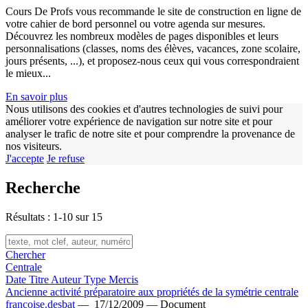
Cours De Profs vous recommande le site de construction en ligne de
votre cahier de bord personnel ou votre agenda sur mesures.
Découvrez les nombreux modèles de pages disponibles et leurs
personnalisations (classes, noms des élèves, vacances, zone scolaire,
jours présents, ...), et proposez-nous ceux qui vous correspondraient
le mieux...
En savoir plus
Nous utilisons des cookies et d'autres technologies de suivi pour
améliorer votre expérience de navigation sur notre site et pour
analyser le trafic de notre site et pour comprendre la provenance de
nos visiteurs.
J'accepte
Je refuse
Recherche
w
Résultats : 1-10 sur 15
Chercher
Centrale
Date
Titre
Auteur
Type
Mercis
Ancienne activité préparatoire aux propriétés de la symétrie centrale
francoise.desbat
—
17/12/2009 —
Document