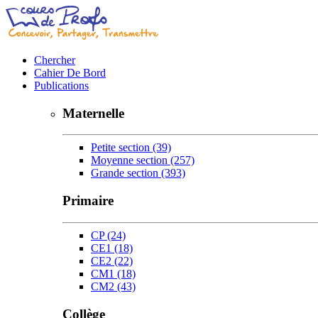
Chercher
Cahier De Bord
Publications
Maternelle
Petite section
(39)
Moyenne section
(257)
Grande section
(393)
Primaire
CP
(24)
CE1
(18)
CE2
(22)
CM1
(18)
CM2
(43)
Collège