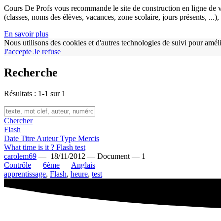
Cours De Profs vous recommande le site de construction en ligne de v
(classes, noms des élèves, vacances, zone scolaire, jours présents, ...
En savoir plus
Nous utilisons des cookies et d'autres technologies de suivi pour améli
J'accepte
Je refuse
Recherche
Résultats : 1-1 sur 1
Chercher
Flash
Date
Titre
Auteur
Type
Mercis
What time is it ? Flash test
carolem69
—
18/11/2012 —
Document —
1
Contrôle
—
6ème
—
Anglais
apprentissage
,
Flash
,
heure
,
test