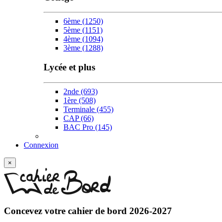
6ème
(1250)
5ème
(1151)
4ème
(1094)
3ème
(1288)
Lycée et plus
2nde
(693)
1ère
(508)
Terminale
(455)
CAP
(66)
BAC Pro
(145)
Connexion
×
Concevez votre
cahier de bord 2026-2027