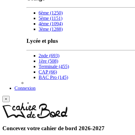
6ème
(1250)
5ème
(1151)
4ème
(1094)
3ème
(1288)
Lycée et plus
2nde
(693)
1ère
(508)
Terminale
(455)
CAP
(66)
BAC Pro
(145)
Connexion
×
Concevez votre
cahier de bord 2026-2027