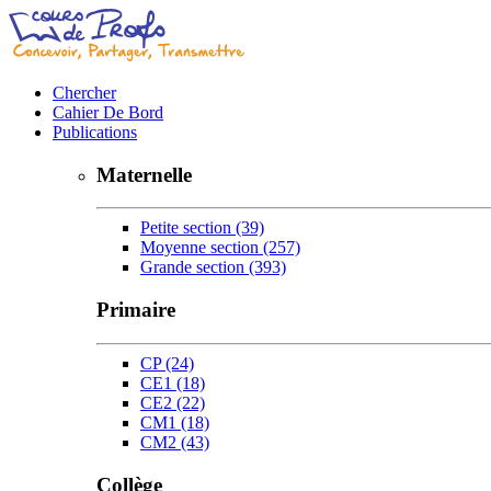
Chercher
Cahier De Bord
Publications
Maternelle
Petite section
(39)
Moyenne section
(257)
Grande section
(393)
Primaire
CP
(24)
CE1
(18)
CE2
(22)
CM1
(18)
CM2
(43)
Collège