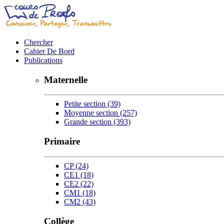
Chercher
Cahier De Bord
Publications
Maternelle
Petite section
(39)
Moyenne section
(257)
Grande section
(393)
Primaire
CP
(24)
CE1
(18)
CE2
(22)
CM1
(18)
CM2
(43)
Collège