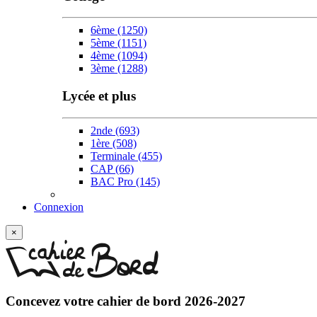
6ème
(1250)
5ème
(1151)
4ème
(1094)
3ème
(1288)
Lycée et plus
2nde
(693)
1ère
(508)
Terminale
(455)
CAP
(66)
BAC Pro
(145)
Connexion
×
Concevez votre
cahier de bord 2026-2027