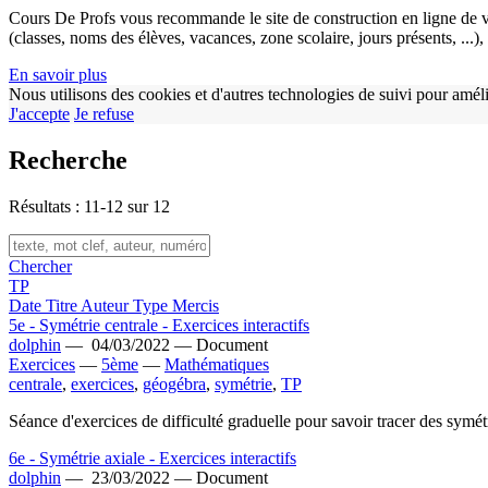
Cours De Profs vous recommande le site de construction en ligne de v
(classes, noms des élèves, vacances, zone scolaire, jours présents, ...
En savoir plus
Nous utilisons des cookies et d'autres technologies de suivi pour améli
J'accepte
Je refuse
Recherche
Résultats : 11-12 sur 12
Chercher
TP
Date
Titre
Auteur
Type
Mercis
5e - Symétrie centrale - Exercices interactifs
dolphin
—
04/03/2022 —
Document
Exercices
—
5ème
—
Mathématiques
centrale
,
exercices
,
géogébra
,
symétrie
,
TP
Séance d'exercices de difficulté graduelle pour savoir tracer des symét
6e - Symétrie axiale - Exercices interactifs
dolphin
—
23/03/2022 —
Document