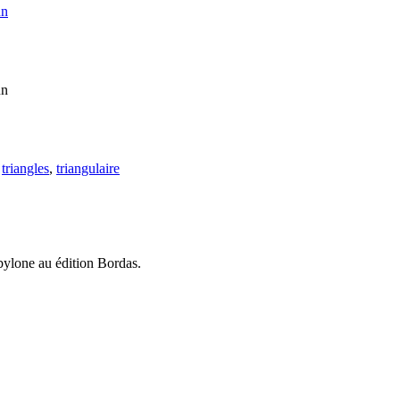
un
un
,
triangles
,
triangulaire
bylone au édition Bordas.