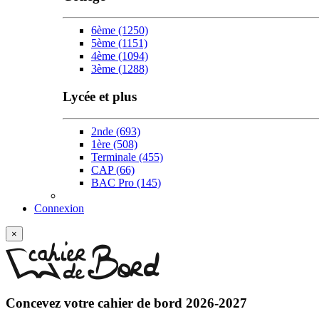
6ème
(1250)
5ème
(1151)
4ème
(1094)
3ème
(1288)
Lycée et plus
2nde
(693)
1ère
(508)
Terminale
(455)
CAP
(66)
BAC Pro
(145)
Connexion
×
Concevez votre
cahier de bord 2026-2027