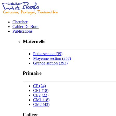
Chercher
Cahier De Bord
Publications
Maternelle
Petite section
(39)
Moyenne section
(257)
Grande section
(393)
Primaire
CP
(24)
CE1
(18)
CE2
(22)
CM1
(18)
CM2
(43)
Collège