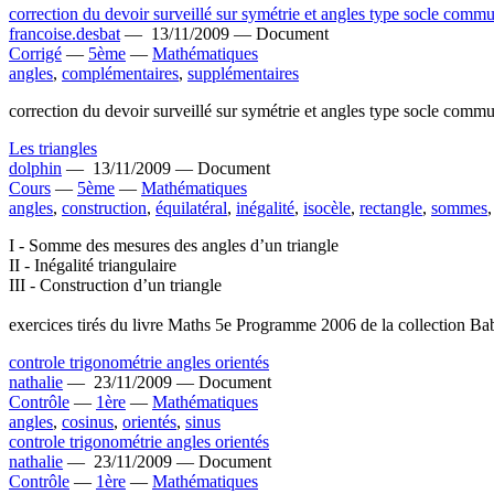
correction du devoir surveillé sur symétrie et angles type socle comm
francoise.desbat
—
13/11/2009 —
Document
Corrigé
—
5ème
—
Mathématiques
angles
,
complémentaires
,
supplémentaires
correction du devoir surveillé sur symétrie et angles type socle comm
Les triangles
dolphin
—
13/11/2009 —
Document
Cours
—
5ème
—
Mathématiques
angles
,
construction
,
équilatéral
,
inégalité
,
isocèle
,
rectangle
,
sommes
I - Somme des mesures des angles d’un triangle
II - Inégalité triangulaire
III - Construction d’un triangle
exercices tirés du livre Maths 5e Programme 2006 de la collection Ba
controle trigonométrie angles orientés
nathalie
—
23/11/2009 —
Document
Contrôle
—
1ère
—
Mathématiques
angles
,
cosinus
,
orientés
,
sinus
controle trigonométrie angles orientés
nathalie
—
23/11/2009 —
Document
Contrôle
—
1ère
—
Mathématiques