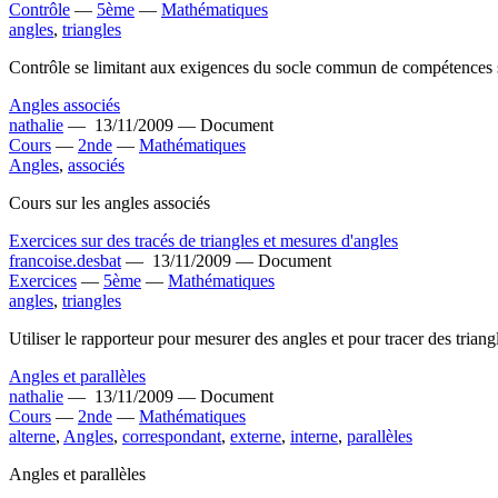
Contrôle
—
5ème
—
Mathématiques
angles
,
triangles
Contrôle se limitant aux exigences du socle commun de compétences sur l
Angles associés
nathalie
—
13/11/2009 —
Document
Cours
—
2nde
—
Mathématiques
Angles
,
associés
Cours sur les angles associés
Exercices sur des tracés de triangles et mesures d'angles
francoise.desbat
—
13/11/2009 —
Document
Exercices
—
5ème
—
Mathématiques
angles
,
triangles
Utiliser le rapporteur pour mesurer des angles et pour tracer des triangl
Angles et parallèles
nathalie
—
13/11/2009 —
Document
Cours
—
2nde
—
Mathématiques
alterne
,
Angles
,
correspondant
,
externe
,
interne
,
parallèles
Angles et parallèles