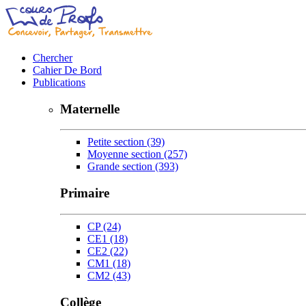
Chercher
Cahier De Bord
Publications
Maternelle
Petite section
(39)
Moyenne section
(257)
Grande section
(393)
Primaire
CP
(24)
CE1
(18)
CE2
(22)
CM1
(18)
CM2
(43)
Collège