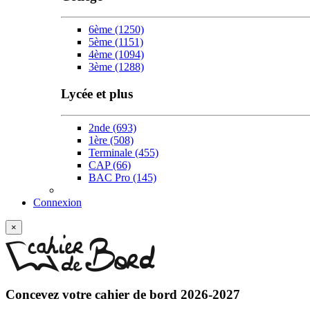
6ème
(1250)
5ème
(1151)
4ème
(1094)
3ème
(1288)
Lycée et plus
2nde
(693)
1ère
(508)
Terminale
(455)
CAP
(66)
BAC Pro
(145)
Connexion
×
Concevez votre
cahier de bord 2026-2027