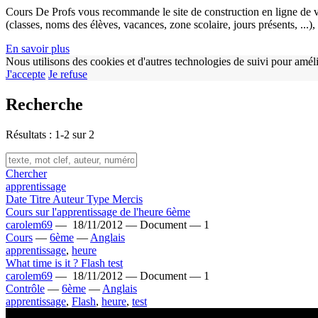
Cours De Profs vous recommande le site de construction en ligne de v
(classes, noms des élèves, vacances, zone scolaire, jours présents, ...
En savoir plus
Nous utilisons des cookies et d'autres technologies de suivi pour améli
J'accepte
Je refuse
Recherche
Résultats : 1-2 sur 2
Chercher
apprentissage
Date
Titre
Auteur
Type
Mercis
Cours sur l'apprentissage de l'heure 6ème
carolem69
—
18/11/2012 —
Document —
1
Cours
—
6ème
—
Anglais
apprentissage
,
heure
What time is it ? Flash test
carolem69
—
18/11/2012 —
Document —
1
Contrôle
—
6ème
—
Anglais
apprentissage
,
Flash
,
heure
,
test